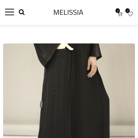
MELISSIA
0
0