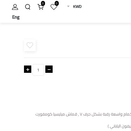
0
0
KWD
Eng
ة بشكل حرف V , قماش ميليسيا كومفورت
فون الياباني )