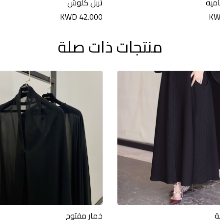
ميه
تربل كلوش
KWD 42.000
KW
منتجات ذات صلة
ة
خمار مفتوح