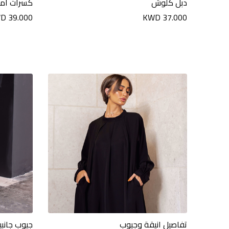
دبل كلوش
كسرات اما
D 39.000
KWD 37.000
تفاصيل انيقة وجيوب
جيوب جانبي