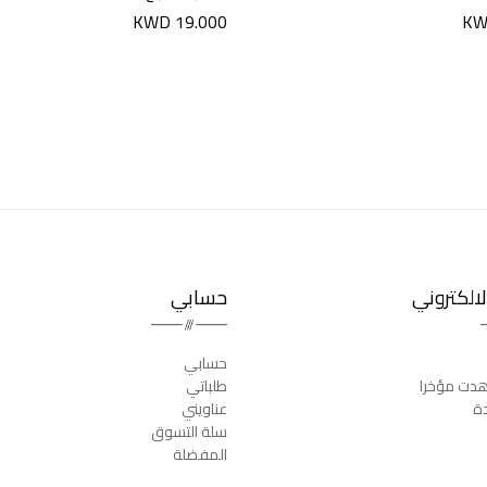
KWD 19.000
KW
الكتروني
حسابي
حسابي
دت مؤخرا
طلباتي
دة
عناويني
سلة التسوق
المفضلة