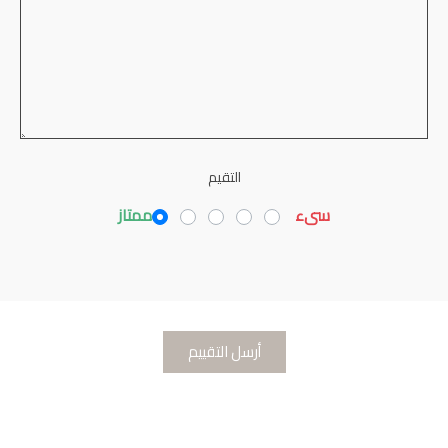
التقيم
سىء
ممتاز