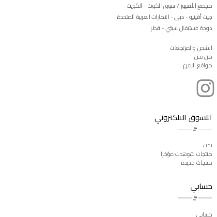
مجمع الأفنيوز / سوق الكوت - الكويت
جيت أفينيو - دبي - الامارات العربية المتحدة
دوحة فستيفال سيتي - قطر
الشحن والمرتجعات
من نحن
مواقع الافرع
التسوق الالكتروني
بحث
منتجات شوهدت مؤخرا
منتجات جديدة
حسابي
حسابي