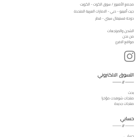
مجمع الأفنيوز / سوق الكوت - الكويت
جيت أفينيو - دبي - الامارات العربية المتحدة
دوحة فستيفال سيتي - قطر
الشحن والمرتجعات
من نحن
مواقع الافرع
التسوق الالكتروني
بحث
منتجات شوهدت مؤخرا
منتجات جديدة
حسابي
حسابي